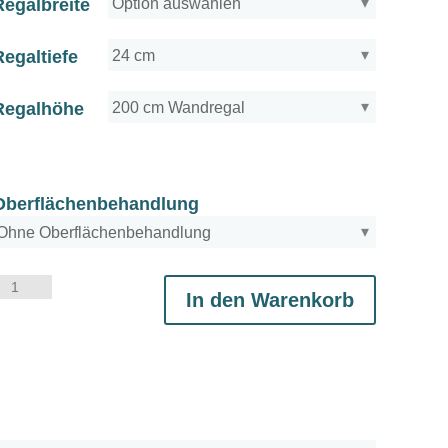
Regalbreite
Regaltiefe
Regalhöhe
Oberflächenbehandlung
alindrom
In den Warenkorb
BOOK
Menge